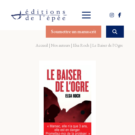
Soumettre un manuscrit
Accueil
Nos auteurs
Elsa Roch
Le Baiser de l'Ogre