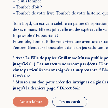
– Je suis tombée.
– Tombée d'où ?
– Tombée de votre livre. Tombée de votre histoire, quoi
Tom Boyd, un écrivain célèbre en panne d'inspiration, v
de ses romans. Elle est jolie, elle est désespérée, elle va 
Impossible ? Et pourtant !
Ensemble, Tom et Billie vont vivre une aventure extraor
s'entremêlent et se bousculent dans un jeu séduisant et
" Avec La Fille de papier, Guillaume Musso publie 
jusqu’ici (…). Les amateurs ne seront pas déçus. L’intr
chute particulièrement soignée et surprenante. " Bla
Littéraire
" Musso a un don pour créer des intrigues originales
jusqu’à la dernière page. " Direct Soir
Acheter le livre
Lire un extrait